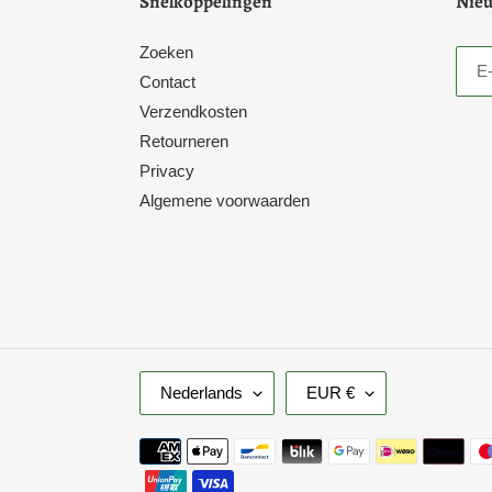
Snelkoppelingen
Nieu
Zoeken
Contact
Verzendkosten
Retourneren
Privacy
Algemene voorwaarden
T
V
Nederlands
EUR €
A
A
A
L
Betaalmethoden
L
U
T