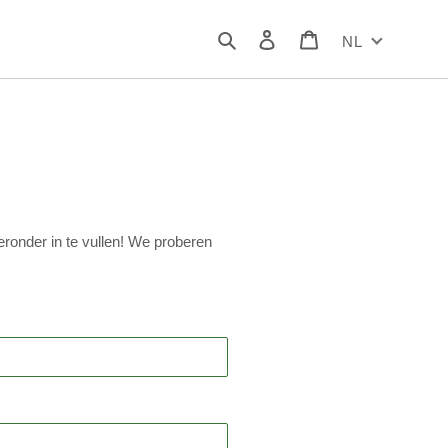
Zoeken
Inloggen
Winkelwagen
NL
eronder in te vullen! We proberen