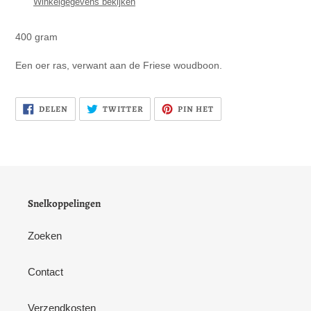
Winkelgegevens bekijken
aan
je
400 gram
winkelwagen
Een oer ras, verwant aan de Friese woudboon.
DELEN
PLAATS
PINNEN
DELEN
TWITTER
PIN HET
OP
TWEET
OP
FACEBOOK
OP
PINTEREST
TWITTER
Snelkoppelingen
Zoeken
Contact
Verzendkosten