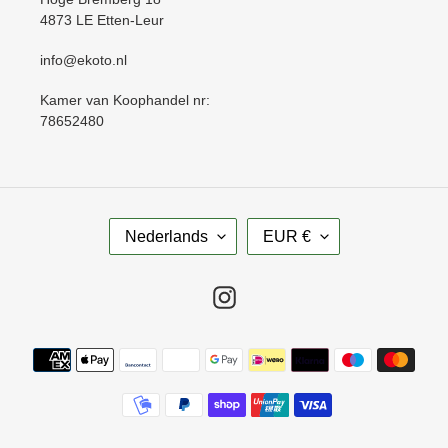
4873 LE Etten-Leur
info@ekoto.nl
Kamer van Koophandel nr:
78652480
T
V
Nederlands
EUR €
A
A
A
L
L
U
Instagram
T
A
Betaalmethoden