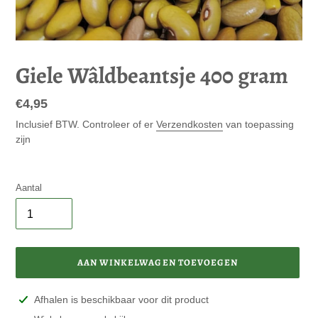
Giele Wâldbeantsje 400 gram
Normale
€4,95
prijs
Inclusief BTW. Controleer of er
Verzendkosten
van toepassing
zijn
Aantal
AAN WINKELWAGEN TOEVOEGEN
Product
Afhalen is beschikbaar voor dit product
toegevoegen