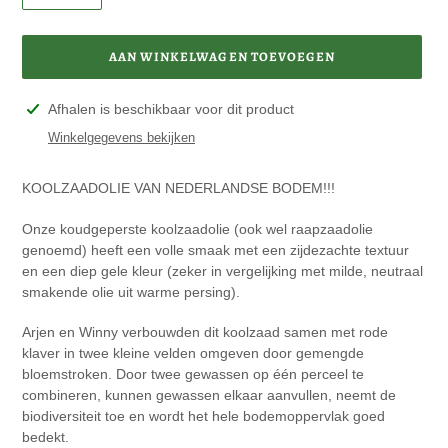
AAN WINKELWAGEN TOEVOEGEN
Product
Afhalen is beschikbaar voor dit product
toegevoegen
Winkelgegevens bekijken
aan
je
KOOLZAADOLIE VAN NEDERLANDSE BODEM!!!
winkelwagen
Onze koudgeperste koolzaadolie (ook wel raapzaadolie
genoemd) heeft een volle smaak met een zijdezachte textuur
en een diep gele kleur (zeker in vergelijking met milde, neutraal
smakende olie uit warme persing).
Arjen en Winny verbouwden dit koolzaad samen met rode
klaver in twee kleine velden omgeven door gemengde
bloemstroken. Door twee gewassen op één perceel te
combineren, kunnen gewassen elkaar aanvullen, neemt de
biodiversiteit toe en wordt het hele bodemoppervlak goed
bedekt.