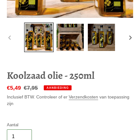
VORIGE
VOLG
DIA
DIA
Koolzaad olie - 250ml
Aanbiedingsprijs
€5,49
Normale
€7,95
AANBIEDING
prijs
Inclusief BTW. Controleer of er
Verzendkosten
van toepassing
zijn
Aantal