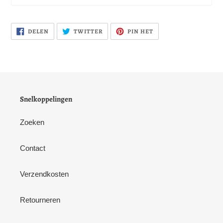
DELEN
PLAATS
PINNEN
DELEN
TWITTER
PIN HET
OP
TWEET
OP
FACEBOOK
OP
PINTEREST
TWITTER
Snelkoppelingen
Zoeken
Contact
Verzendkosten
Retourneren