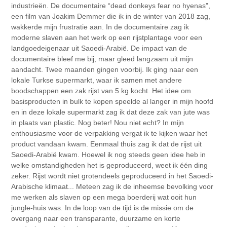
industrieën. De documentaire “dead donkeys fear no hyenas",
een film van Joakim Demmer die ik in de winter van 2018 zag,
wakkerde mijn frustratie aan. In de documentaire zag ik
moderne slaven aan het werk op een rijstplantage voor een
landgoedeigenaar uit Saoedi-Arabië. De impact van de
documentaire bleef me bij, maar gleed langzaam uit mijn
aandacht. Twee maanden gingen voorbij. Ik ging naar een
lokale Turkse supermarkt, waar ik samen met andere
boodschappen een zak rijst van 5 kg kocht. Het idee om
basisproducten in bulk te kopen speelde al langer in mijn hoofd
en in deze lokale supermarkt zag ik dat deze zak van jute was
in plaats van plastic. Nog beter! Nou niet echt? In mijn
enthousiasme voor de verpakking vergat ik te kijken waar het
product vandaan kwam. Eenmaal thuis zag ik dat de rijst uit
Saoedi-Arabië kwam. Hoewel ik nog steeds geen idee heb in
welke omstandigheden het is geproduceerd, weet ik één ding
zeker. Rijst wordt niet grotendeels geproduceerd in het Saoedi-
Arabische klimaat... Meteen zag ik de inheemse bevolking voor
me werken als slaven op een mega boerderij wat ooit hun
jungle-huis was. In de loop van de tijd is de missie om de
overgang naar een transparante, duurzame en korte