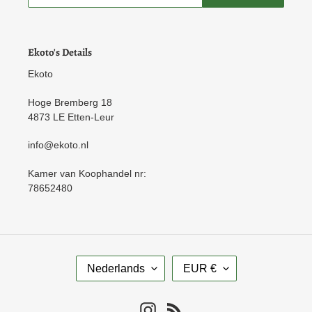
Ekoto's Details
Ekoto
Hoge Bremberg 18
4873 LE Etten-Leur
info@ekoto.nl
Kamer van Koophandel nr:
78652480
T
V
Nederlands
EUR €
A
A
A
L
L
U
Instagram
RSS