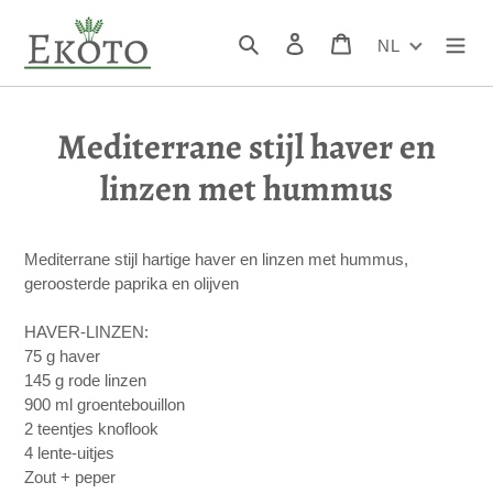
Meteen
naar
Zoeken
Inloggen
Winkelwagen
NL
de
inhoud
Mediterrane stijl haver en
linzen met hummus
Mediterrane stijl hartige haver en linzen met hummus,
geroosterde paprika en olijven
⁣HAVER-LINZEN:⁣
⁣75 g haver⁣
⁣145 g rode linzen⁣
⁣900 ml groentebouillon⁣
⁣2 teentjes knoflook⁣
⁣4 lente-uitjes
⁣Zout + peper⁣