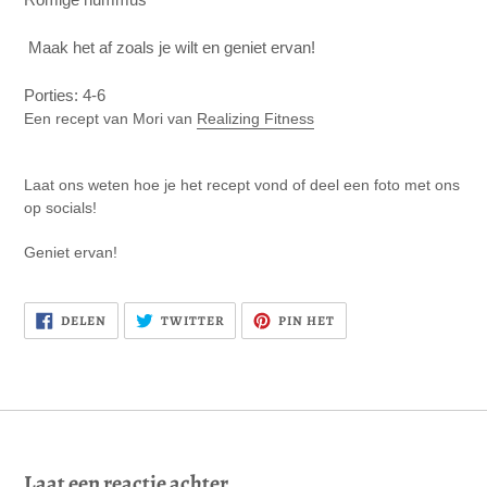
⁣ Maak het af zoals je wilt en geniet ervan! ⁣
⁣Porties: 4-6⁣
Een recept van Mori van
Realizing Fitness
Laat ons weten hoe je het recept vond of deel een foto met ons
op socials!
Geniet ervan!
DELEN
PLAATS
PINNEN
DELEN
TWITTER
PIN HET
OP
TWEET
OP
FACEBOOK
OP
PINTEREST
TWITTER
Laat een reactie achter