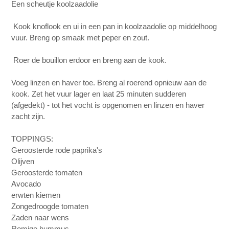
Een scheutje koolzaadolie
⁣ Kook knoflook en ui in een pan in koolzaadolie op middelhoog
vuur. Breng op smaak met peper en zout.
⁣ Roer de bouillon erdoor en breng aan de kook. ⁣
⁣Voeg linzen en haver toe. Breng al roerend opnieuw aan de
kook. Zet het vuur lager en laat 25 minuten sudderen
(afgedekt) - tot het vocht is opgenomen en linzen en haver
zacht zijn. ⁣
⁣TOPPINGS:⁣
⁣Geroosterde rode paprika's⁣
⁣Olijven⁣
⁣Geroosterde tomaten⁣
⁣Avocado⁣
⁣erwten kiemen
⁣Zongedroogde tomaten⁣
Zaden naar wens⁣
Romige hummus