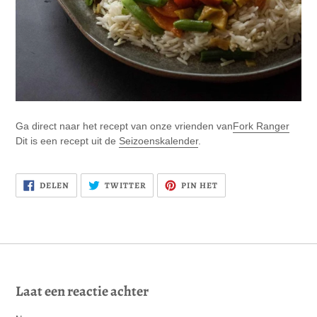
Ga direct naar het recept van onze vrienden van
Fork Ranger
Dit is een recept uit de
Seizoenskalender
.
DELEN
PLAATS
PINNEN
DELEN
TWITTER
PIN HET
OP
TWEET
OP
FACEBOOK
OP
PINTEREST
TWITTER
Laat een reactie achter