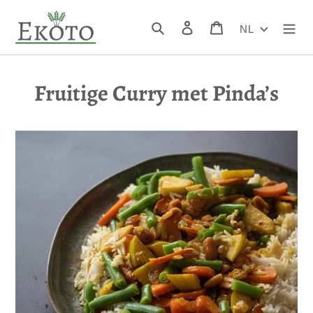
Meteen
naar
Zoeken
Inloggen
Winkelwagen
NL
de
inhoud
Fruitige Curry met Pinda’s