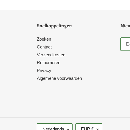
g
r
o
Snelkoppelingen
Nieu
e
Zoeken
p
Contact
Verzendkosten
:
Retourneren
Privacy
Algemene voorwaarden
T
V
Nederlands
EUR €