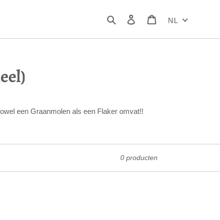
Zoeken
Inloggen
Winkelwagen
NL
eel)
 zowel een Graanmolen als een Flaker omvat!!
0 producten