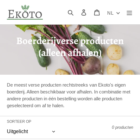
Meteen
naar
Zoeken
Inloggen
Winkelwagen
NL
de
inhoud
p
Boerderijverse producten
r
(alleen afhalen)
o
d
u
De meest verse producten rechtstreeks van Ekoto's eigen
boerderij. Alleen beschikbaar voor afhalen. In combinatie met
c
andere producten in één bestelling worden alle producten
geselecteerd om af te halen.
t
g
SORTEER OP
0 producten
r