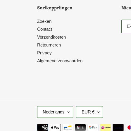
Snelkoppelingen
Nieu
Zoeken
Contact
Verzendkosten
Retourneren
Privacy
Algemene voorwaarden
T
V
Nederlands
EUR €
A
A
A
L
Betaalmethoden
L
U