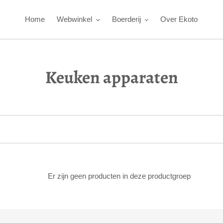
Home
Webwinkel
Boerderij
Over Ekoto
p
Keuken apparaten
r
o
d
u
c
Er zijn geen producten in deze productgroep
t