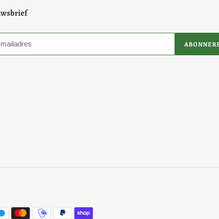
g
wsbrief
r
o
ABONNER
e
p
: