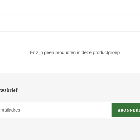
t
g
r
o
e
Er zijn geen producten in deze productgroep
p
:
wsbrief
ABONNER