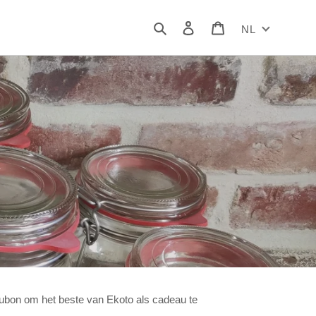
Zoeken
Inloggen
Winkelwagen
NL
n
eaubon om het beste van Ekoto als cadeau te