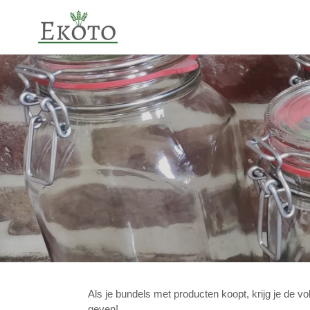
Meteen
naar
de
inhoud
Als je bundels met producten koopt, krijg je de 
geven!